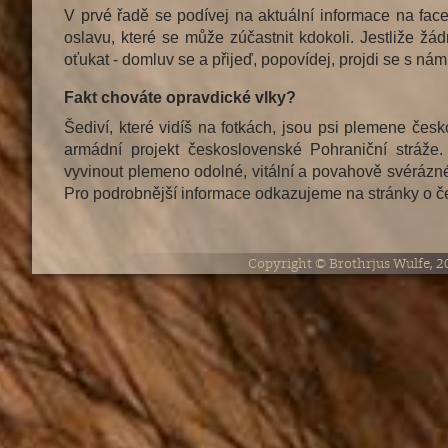
V prvé řadě se podívej na aktuální informace na fa
oslavu, které se může zúčastnit kdokoli. Jestliže žá
oťukat - domluv se a přijeď, popovídej, projdi se s námi
Fakt chováte opravdické vlky?
Šediví, které vidíš na fotkách, jsou psi plemene česko
armádní projekt československé Pohraniční stráž
vyvinout plemeno odolné, vitální a povahově svérázné,
Pro podrobnější informace odkazujeme na stránky o č
Copyright © Brothrjus Wulfe, 2