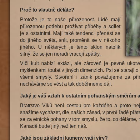
Proč to vlastně děláte?
Protože je to naše přirozenost. Lidé mají
přirozenou potřebu prožívat příběhy a sdílet
je s ostatními. Mají také tendenci přenést se
do jiného světa, snít, proměnit se v někoho
jiného. U některých je tento sklon natolik
silný, že se jen neradi vracejí zpátky.
Vlčí kult nabízí extázi, ale zároveň je pevně ukot
myšlenkami toulat v jiných dimenzích. Psi se starají 
všemi smysly. Stvoření i zánik považujeme za při
necháváme se vést a tak doběhneme dál.
Jaký je váš vztah k ostatním pohanským směrům a
Bratrstvo Vlků není cestou pro každého a proto ne
snažíme vycházet, dle našich zásad, v první řadě přáte
se za etnické pohany v tom smyslu, že to, co děláme, 
Kanadě bude jiný než ten náš.
Jaké jsou základní kameny vaší víry?