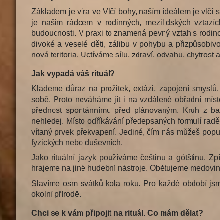
Základem je víra ve Vlčí bohy, naším ideálem je vlčí 
je naším rádcem v rodinných, mezilidských vztazíc
budoucnosti. V praxi to znamená pevný vztah s rodinou
divoké a veselé děti, zálibu v pohybu a přizpůsobiv
nová teritoria. Uctíváme sílu, zdraví, odvahu, chytrost a
Jak vypadá váš rituál?
Klademe důraz na prožitek, extázi, zapojení smyslů
sobě. Proto neváháme jít i na vzdálené obřadní místo
přednost spontánnímu před plánovaným. Kruh z bar
nehledej. Místo odříkávání předepsaných formulí raděj
vítaný prvek překvapení. Jediné, čím nás můžeš popudi
fyzických nebo duševních.
Jako rituální jazyk používáme češtinu a gótštinu.
hrajeme na jiné hudební nástroje. Obětujeme medovin
Slavíme osm svátků kola roku. Pro každé období jsme
okolní přírodě.
Chci se k vám připojit na rituál. Co mám dělat?