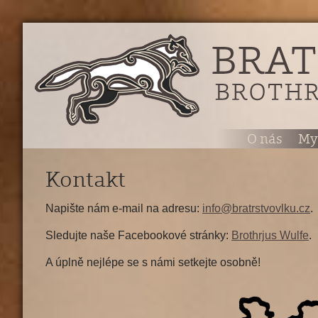
O nás
My
Kontakt
Napište nám e-mail na adresu:
info@bratrstvovlku.cz
.
Sledujte naše Facebookové stránky:
Brothrjus Wulfe
.
A úplně nejlépe se s námi setkejte osobně!