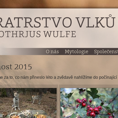
O nás
Mytologie
Společens
ost 2015
 za to, co nám přineslo léto a zvědavě nahlížíme do počínající