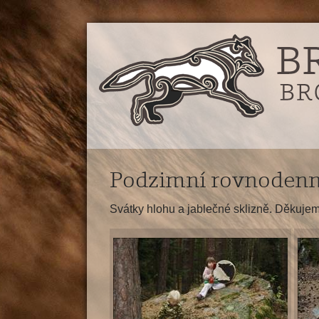
Podzimní rovnodenn
Svátky hlohu a jablečné sklizně. Děkujeme